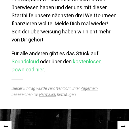
überwiesen haben und der uns mit dieser
Starthilfe unsere nächsten drei Welttourneen
finanzieren wollte. Melde Dich mal wieder!
Seit der Überweisung haben wir nicht mehr
von Dir gehört.
Für alle anderen gibt es das Stück auf
Soundcloud
oder über den
kostenlosen
Download hier
.
Dieser Eintrag wurde veröffentlicht unter
Allgemein
.
Lesezeichen für
Permalink
hinzufügen.
Beitragsnavigation
«
NÄC